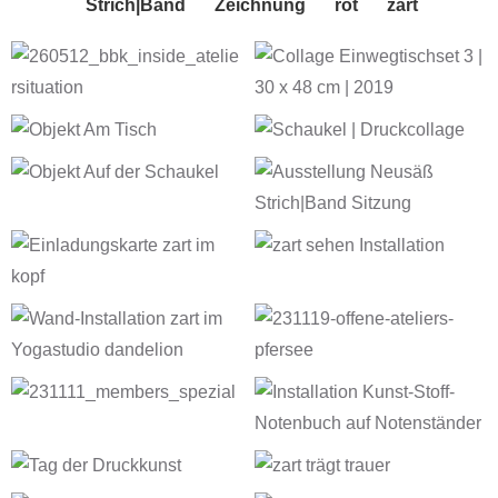
Strich|Band
Zeichnung
rot
zart