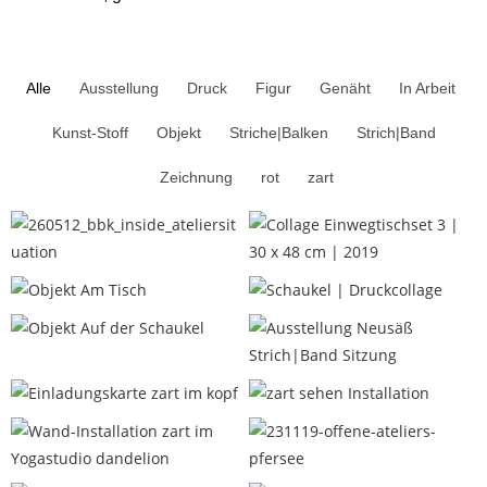
Alle
Ausstellung
Druck
Figur
Genäht
In Arbeit
Kunst-Stoff
Objekt
Striche|Balken
Strich|Band
Zeichnung
rot
zart