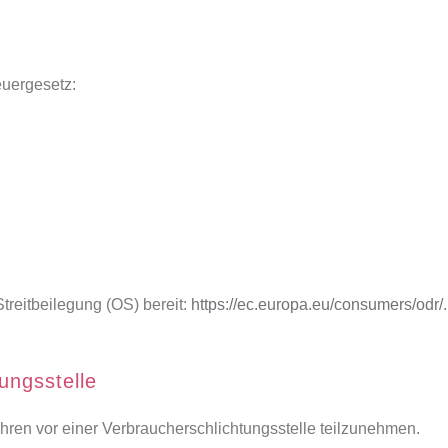
uergesetz:
treitbeilegung (OS) bereit:
https://ec.europa.eu/consumers/odr/
.
ungs­stelle
rfahren vor einer Verbraucherschlichtungsstelle teilzunehmen.