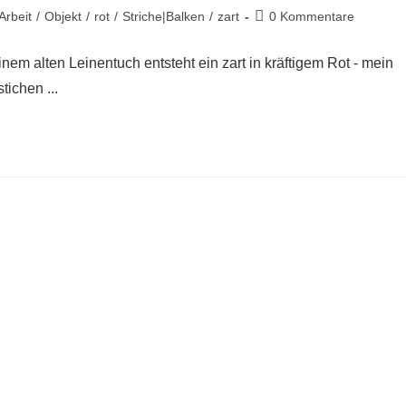
 Arbeit
/
Objekt
/
rot
/
Striche|Balken
/
zart
0 Kommentare
inem alten Leinentuch entsteht ein zart in kräftigem Rot - mein
tichen ...