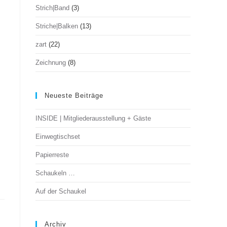
Strich|Band
(3)
Striche|Balken
(13)
zart
(22)
Zeichnung
(8)
Neueste Beiträge
INSIDE | Mitgliederausstellung + Gäste
Einwegtischset
Papierreste
Schaukeln …
Auf der Schaukel
Archiv