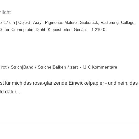
 17 cm | Objekt | Acryl, Pigmente. Malerei, Siebdruck, Radierung, Collage.
itter. Cremeprobe. Draht. Klebestreifen. Genäht. | 1.210 €
rot
/
Strich|Band
/
Striche|Balken
/
zart
0 Kommentare
st für mich das rosa-glänzende Einwickelpapier - und nein, das
ld dafür.…